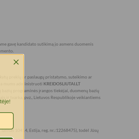
esame gavę kandidato sutikimą jo asmens duomenis
omento.
ytų prekių ar paslaugų pristatymo, suteikimo ar
eda mums administruoti
KREIDOSLIUTAI.LT
nų bazių programinės įrangos tiekėjai, duomenų bazių
is ir tvarka, pvz., Lietuvos Respublikoje veikiantiems
tėje!
alinas 10414, Estija, reg. nr.:12268475), todėl Jūsų