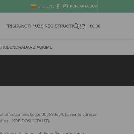
LIETUVIŲ
KONTAKTAI
DUK
PRISIJUNGTI / UŽSIREGISTRUOTI
€
0,00
TAI
BENDRADARBIAUKIME
juridinio asmens kodas 305598654, buveinės adresas
oliau –
KREIDOSLIUTAI
.LT
).
a šioje privatumo politikoje. Šioje privatumo