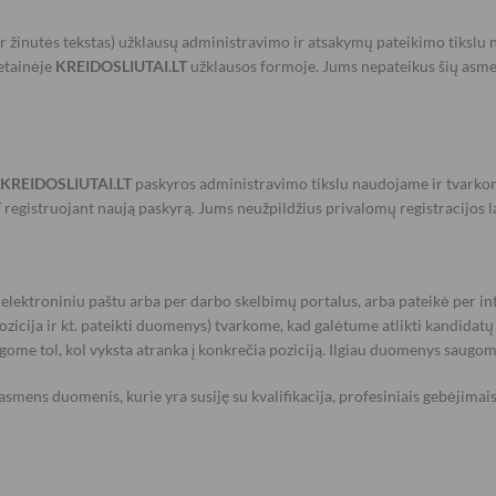
 ir žinutės tekstas) užklausų administravimo ir atsakymų pateikimo tiksl
etainėje
KREIDOSLIUTAI.LT
užklausos formoje. Jums nepateikus šių asm
KREIDOSLIUTAI.LT
paskyros administravimo tikslu naudojame ir tvarkom
T
registruojant naują paskyrą. Jums neužpildžius privalomų registracijos
elektroniniu paštu arba per darbo skelbimų portalus, arba pateikė per in
pozicija ir kt. pateikti duomenys) tvarkome, kad galėtume atlikti kandidat
 tol, kol vyksta atranka į konkrečia poziciją. Ilgiau duomenys saugomi 
 asmens duomenis, kurie yra susiję su kvalifikacija, profesiniais gebėjim