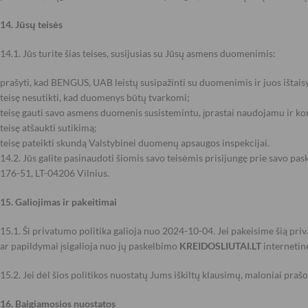
14. Jūsų teisės
14.1. Jūs turite šias teises, susijusias su Jūsų asmens duomenimis:
prašyti, kad BENGUS, UAB leistų susipažinti su duomenimis ir juos ištai
teisę nesutikti, kad duomenys būtų tvarkomi;
teisę gauti savo asmens duomenis susistemintu, įprastai naudojamu ir 
teisę atšaukti sutikimą;
teisę pateikti skundą Valstybinei duomenų apsaugos inspekcijai.
14.2. Jūs galite pasinaudoti šiomis savo teisėmis prisijungę prie savo p
176-51, LT-04206 Vilnius.
15. Galiojimas ir pakeitimai
15.1. Ši privatumo politika galioja nuo 2024-10-04. Jei pakeisime šią pri
ar papildymai įsigalioja nuo jų paskelbimo
KREIDOSLIUTAI.LT
internetin
15.2. Jei dėl šios politikos nuostatų Jums iškiltų klausimų, maloniai praš
16. Baigiamosios nuostatos