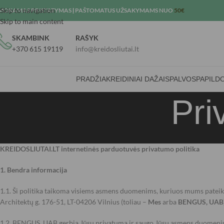
Skip to navigation
MOKAMAS PRISTATYMAS Į PAŠTOMATUS UŽSAKYMAMS NUO
50€
Skip to main content
SKAMBINK
RAŠYK
+370 615 19119
info@kreidosliutai.lt
PRADŽIA
KREIDINIAI DAŽAI
SPALVOS
PAPILD
Pri
KREIDOSLIUTAI.LT internetinės parduotuvės privatumo politika
1. Bendra informacija
1.1. Ši politika taikoma visiems asmens duomenims, kuriuos mums patei
Architektų g. 176-51, LT-04206 Vilnius (toliau –
Mes
arba
BENGUS, UAB
1.2. BENGUS, UAB gerbia Jūsų privatumą ir saugo Jūsų asmens duomenis, 