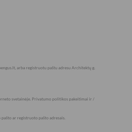
engus.lt, arba registruotu paštu adresu Architektų g.
rneto svetainėje. Privatumo politikos pakeitimai ir /
 pašto ar registruoto pašto adresais.