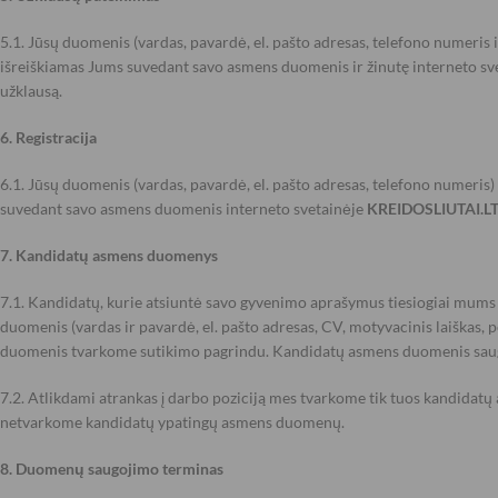
5.1. Jūsų duomenis (vardas, pavardė, el. pašto adresas, telefono numeris
išreiškiamas Jums suvedant savo asmens duomenis ir žinutę interneto sv
užklausą.
6. Registracija
6.1. Jūsų duomenis (vardas, pavardė, el. pašto adresas, telefono numeris)
suvedant savo asmens duomenis interneto svetainėje
KREIDOSLIUTAI.L
7. Kandidatų asmens duomenys
7.1. Kandidatų, kurie atsiuntė savo gyvenimo aprašymus tiesiogiai mums 
duomenis (vardas ir pavardė, el. pašto adresas, CV, motyvacinis laiškas, 
duomenis tvarkome sutikimo pagrindu. Kandidatų asmens duomenis saugome
7.2. Atlikdami atrankas į darbo poziciją mes tvarkome tik tuos kandidatų
netvarkome kandidatų ypatingų asmens duomenų.
8. Duomenų saugojimo terminas