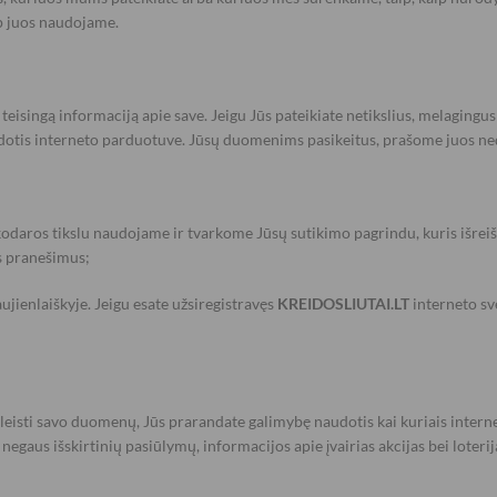
p juos naudojame.
r teisingą informaciją apie save. Jeigu Jūs pateikiate netikslius, melaging
udotis interneto parduotuve. Jūsų duomenims pasikeitus, prašome juos ned
inkodaros tikslu naudojame ir tvarkome Jūsų sutikimo pagrindu, kuris išre
os pranešimus;
ujienlaiškyje. Jeigu esate užsiregistravęs
KREIDOSLIUTAI.LT
interneto sv
skleisti savo duomenų, Jūs prarandate galimybę naudotis kai kuriais inter
gaus išskirtinių pasiūlymų, informacijos apie įvairias akcijas bei loterij