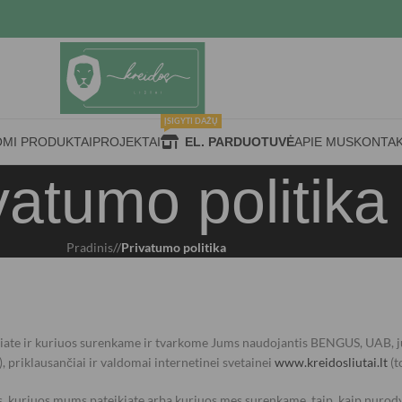
ĮSIGYTI DAŽŲ
OMI PRODUKTAI
PROJEKTAI
EL. PARDUOTUVĖ
APIE MUS
KONTAK
vatumo politika
Pradinis
/
Privatumo politika
kiate ir kuriuos surenkame ir tvarkome Jums naudojantis BENGUS, UAB, 
), priklausančiai ir valdomai internetinei svetainei
www.kreidosliutai.lt
(t
kuriuos mums pateikiate arba kuriuos mes surenkame, taip, kaip nurodyt