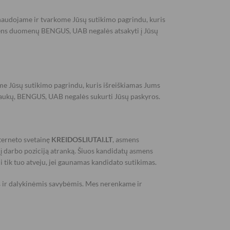
u naudojame ir tvarkome Jūsų sutikimo pagrindu, kuris
ens duomenų BENGUS, UAB negalės atsakyti į Jūsų
e Jūsų sutikimo pagrindu, kuris išreiškiamas Jums
 laukų, BENGUS, UAB negalės sukurti Jūsų paskyros.
terneto svetainę
KREIDOSLIUTAI.LT
, asmens
ų į darbo poziciją atranką. Šiuos kandidatų asmens
tik tuo atveju, jei gaunamas kandidato sutikimas.
ais ir dalykinėmis savybėmis. Mes nerenkame ir