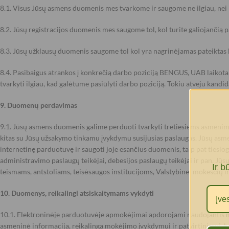
8.1. Visus Jūsų asmens duomenis mes tvarkome ir saugome ne ilgiau, nei re
8.2. Jūsų registracijos duomenis mes saugome tol, kol turite galiojančią 
8.3. Jūsų užklausų duomenis saugome tol kol yra nagrinėjamas pateiktas 
8.4. Pasibaigus atrankos į konkrečią darbo poziciją BENGUS, UAB laikot
tvarkyti ilgiau, kad galėtume pasiūlyti darbo poziciją. Tokiu atveju k
9. Duomenų perdavimas
9.1. Jūsų asmens duomenis galime perduoti tvarkyti tretiesiems asmenim
kitas su Jūsų užsakymo tinkamu įvykdymu susijusias paslaugas. Jūsų as
internetinę parduotuvę ir saugoti joje esančius duomenis, taip pat ties
administravimo paslaugų teikėjai, debesijos paslaugų teikėjai ir pan. Jūsų
Ir b
teismams, antstoliams, teisėsaugos institucijoms, Valstybinei mokesčių in
10. Duomenys, reikalingi atsiskaitymams vykdyti
10.1. Elektroninėje parduotuvėje apmokėjimai apdorojami naudojantis
asmeninė informacija, reikalinga mokėjimo įvykdymui ir patvirtinimui,