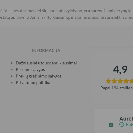
. Visi nesutarimai dėl šių nuostatų vykdymo, yra sprendžiami derybų kel
uostatų aprašymo Jums iškiltų klausimų, maloniai prašome susisiekti su m
INFORMACIJA
Dažniausiai užduodami klausimai
4,9
Pirkimo sąlygos
Prekių grąžinimo sąlygos
Privatumo politika
Pagal 194 atsilie
Aurel
Patv