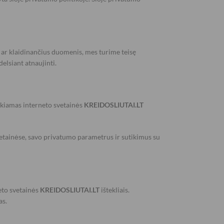
us ar klaidinančius duomenis, mes turime teisę
elsiant atnaujinti.
iškiamas interneto svetainės
KREIDOSLIUTAI.LT
etainėse, savo privatumo parametrus ir sutikimus su
neto svetainės
KREIDOSLIUTAI.LT
ištekliais.
as.