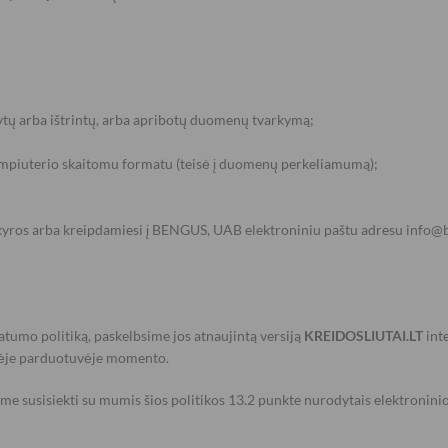
sytų arba ištrintų, arba apribotų duomenų tvarkymą;
kompiuterio skaitomu formatu (teisė į duomenų perkeliamumą);
askyros arba kreipdamiesi į BENGUS, UAB elektroniniu paštu adresu info@b
vatumo politiką, paskelbsime jos atnaujintą versiją
KREIDOSLIUTAI.LT
inte
ėje parduotuvėje momento.
ome susisiekti su mumis šios politikos 13.2 punkte nurodytais elektroninio