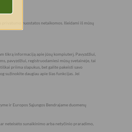
šios privatumo nuostatos netaikomos. Išeidami iš mūsų
m tikrą informaciją apie jūsų kompiuterį. Pavyzdžiui,
ms, pavyzdžiui, registruodamiesi mūsų svetainėje, tai
iškai priima slapukus, bet galite pakeisti savo
og sužinokite daugiau apie šias funkcijas. Jei
tatyme ir Europos Sąjungos Bendrajame duomenų
ar neteisėto sunaikinimo arba netyčinio praradimo,