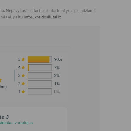
iu. Nepavykus susitarti, nesutarimai yra sprendžiami
umis el. paštu
info@kreidosliutai.lt
5
90%
4
7%
3
2%
2
1%
pimų
1
0%
ie J
irtintas vartotojas