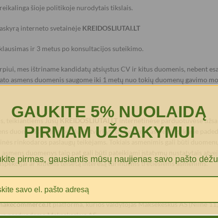
ikalinga šioje politikoje nurodytais tikslais.
paskyrą interneto svetainėje
KREIDOSLIUTAI.LT
klausimas ir 3 metus po konsultacijos suteikimo.
arpiui, mes ištriname kandidatų atsiųstus CV ir kitus duomenis, nebent 
andidato asmens duomenis saugome iki 1 metų nuo tokių duomenų gavimo m
GAUKITE 5% NUOLAIDĄ
s, teikiantiems Jūsų
KREIDOSLIUTAI.LT
internetinėse parduotuvėse užsak
PIRMAM UŽSAKYMUI
mens duomenis galime perduoti tvarkyti tretiesiems asmenims, kurie pad
ioginės rinkodaros paslaugų teikėjams. Tokiais asmenimis gali būti duome
 asmens duomenys taip pat gali būti pateikiami įstatymų nustatytais atveja
ūkite pirmas, gausiantis mūsų naujienas savo pašto dėžu
spekcijai ar kitiems teisėtą interesą turintiems tretiesiems asmenims.
makecommerce.lt
platforma, kurios valdytojas Maksekeskus AS (Niine 11, T
 bus perduodama Maksekeskus AS.