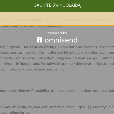
GAUKITE 5% NUOLAIDĄ
TAI.LT
. Pradžios tinklalapyje gali būti nuorodų į tinklalapius, kuriems 
ninę informaciją, privatumo nuostatomis.
ies
). Slapukas – tai mažas duomenų rinkinys, kuris naudojamas, renkant ta
niuose nėra asmeninės informacijos, bet jei teikiate tokią informaciją mu
ti įrašyti slapukus arba jų atsisakyti. Dauguma interneto naršyklių automat
nešimą prieš juos įrašant. Paskaitykite savo naršyklės instrukcijas ar tiesi
yviomis šios ar kitos svetainės savybėmis.
 nustatytus Lietuvos Respublikos asmens duomenų teisinės apsaugos įs
ių, kad užtikrintų visų tvarkomų asmens duomenų apsaugą nuo netyčinio 
tų apdorojimo formų.