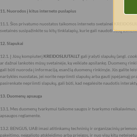
11. Nuorodos į kitus interneto puslapius
11.1. Šios privatumo nuostatos taikomos interneto svetainei
KREIDOSLIU
svetainės susipažinkite su kitų tinklalapių, kurie gali naudoti Jūsų asme
12. Slapukai
12.1. Į Jūsų kompiuterį
KREIDOSLIUTAI.LT
gali įrašyti slapukų (angl.
cook
ar dažnai lankotės mūsų svetainėje, ką veikiate apsilankę. Duomenų rinki
gali būti nuoroda į informaciją, esančią duomenų rinkinyje. Jūs galite leis
naršyklės nuostatas, jei norite nepriimti slapukų arba gauti įspėjamąjį pra
pasirenkate nepriimti slapukų, gali būti, kad negalėsite naudotis interakt
13. Duomenų apsauga
13.1. Mes duomenų tvarkymui taikome saugos ir tvarkymo reikalavimus,
apsaugos reglamente.
13.2. BENGUS, UAB imasi atitinkamų techninių ir organizacinių priemon
pakeitimo, neįgalioto atskleidimo arba prieigos, ir nuo visų kitų neteisė