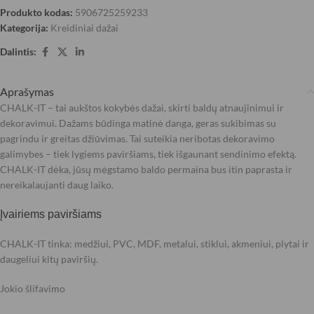
Produkto kodas:
5906725259233
Kategorija:
Kreidiniai dažai
Dalintis:
Aprašymas
CHALK-IT – tai aukštos kokybės dažai, skirti baldų atnaujinimui ir
dekoravimui. Dažams būdinga matinė danga, geras sukibimas su
pagrindu ir greitas džiūvimas. Tai suteikia neribotas dekoravimo
galimybes – tiek lygiems paviršiams, tiek išgaunant sendinimo efektą.
CHALK-IT dėka, jūsų mėgstamo baldo permaina bus itin paprasta ir
nereikalaujanti daug laiko.
Įvairiems paviršiams
CHALK-IT tinka: medžiui, PVC, MDF, metalui, stiklui, akmeniui, plytai ir
daugeliui kitų paviršių.
Jokio šlifavimo