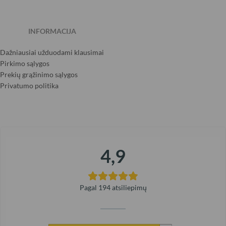
INFORMACIJA
Dažniausiai užduodami klausimai
Pirkimo sąlygos
Prekių grąžinimo sąlygos
Privatumo politika
4,9
Pagal 194 atsiliepimų