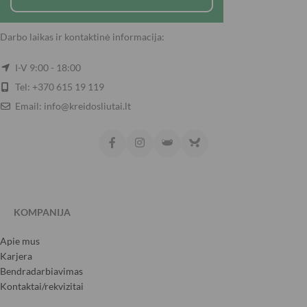
Darbo laikas ir kontaktinė informacija:
I-V 9:00 - 18:00
Tel: +370 615 19 119
Email: info@kreidosliutai.lt
KOMPANIJA
Apie mus
Karjera
Bendradarbiavimas
Kontaktai/rekvizitai