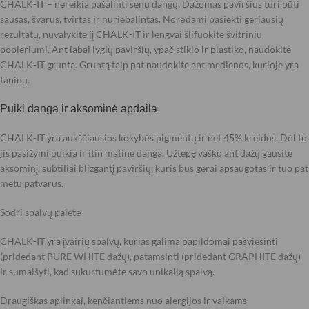
CHALK-IT – nereikia pašalinti senų dangų. Dažomas paviršius turi būti
sausas, švarus, tvirtas ir nuriebalintas. Norėdami pasiekti geriausių
rezultatų, nuvalykite jį CHALK-IT ir lengvai šlifuokite švitriniu
popieriumi. Ant labai lygių paviršių, ypač stiklo ir plastiko, naudokite
CHALK-IT gruntą. Gruntą taip pat naudokite ant medienos, kurioje yra
taninų.
Puiki danga ir aksominė apdaila
CHALK-IT yra aukščiausios kokybės pigmentų ir net 45% kreidos. Dėl to
jis pasižymi puikia ir itin matine danga. Užtepę vaško ant dažų gausite
aksominį, subtiliai blizgantį paviršių, kuris bus gerai apsaugotas ir tuo pat
metu patvarus.
Sodri spalvų paletė
CHALK-IT yra įvairių spalvų, kurias galima papildomai pašviesinti
(pridedant PURE WHITE dažų), patamsinti (pridedant GRAPHITE dažų)
ir sumaišyti, kad sukurtumėte savo unikalią spalvą.
Draugiškas aplinkai, kenčiantiems nuo alergijos ir vaikams