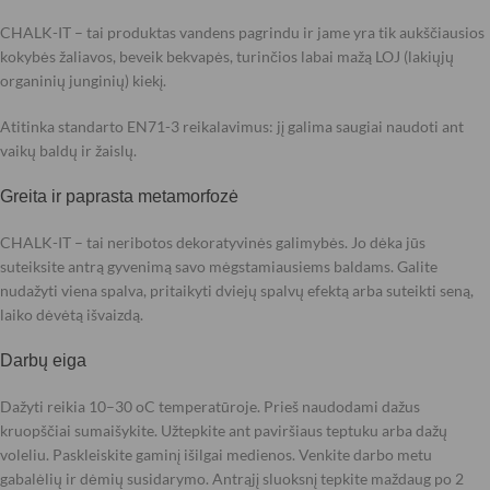
CHALK-IT – tai produktas vandens pagrindu ir jame yra tik aukščiausios
kokybės žaliavos, beveik bekvapės, turinčios labai mažą LOJ (lakiųjų
organinių junginių) kiekį.
Atitinka standarto EN71-3 reikalavimus: jį galima saugiai naudoti ant
vaikų baldų ir žaislų.
Greita ir paprasta metamorfozė
CHALK-IT – tai neribotos dekoratyvinės galimybės. Jo dėka jūs
suteiksite antrą gyvenimą savo mėgstamiausiems baldams. Galite
nudažyti viena spalva, pritaikyti dviejų spalvų efektą arba suteikti seną,
laiko dėvėtą išvaizdą.
Darbų eiga
Dažyti reikia 10–30 oC temperatūroje. Prieš naudodami dažus
kruopščiai sumaišykite. Užtepkite ant paviršiaus teptuku arba dažų
voleliu. Paskleiskite gaminį išilgai medienos. Venkite darbo metu
gabalėlių ir dėmių susidarymo. Antrąjį sluoksnį tepkite maždaug po 2