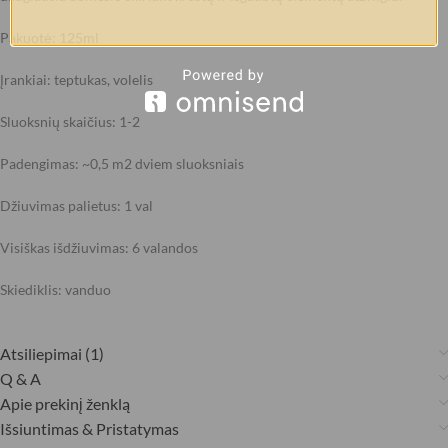
Pakuotė: 125ml
Įrankiai: teptukas, volelis
Sluoksnių skaičius: 1-2
Padengimas: ~0,5 m2 dviem sluoksniais
Džiuvimas palietus: 1 val
Visiškas išdžiuvimas: 6 valandos
Skiediklis: vanduo
Atsiliepimai (1)
Q & A
Apie prekinį ženklą
Išsiuntimas & Pristatymas