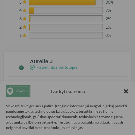
5
90%
4
7%
3
2%
2
1%
1
0%
Aurelie J
Patvirtintas vartotojas
5/5
Tvarkyti sutikimą
Pati gražiausia spalva!
Siekdami teikti geriausią patirtį, įrenginio informacijai saugoti ir (arba) pasiekti
naudojame tokias technologijas kaip slapukus. Jei sutiksime su šiomis
Prieš 4 mėnesiai
technologijomis, galėsime apdoroti duomenis, tokius kaip naršymo elgsena
arba unikalūs ID šioje svetainėje. Nesutikimas arba sutikimo atšaukimas gali
neigiamai paveikti tam tikras funkcijas ir funkcijas.