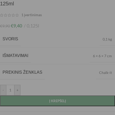
125ml
1
įvertinimas
€
9,40
0,125l
€
9,90
SVORIS
0,1 kg
IŠMATAVIMAI
6 × 6 × 7 cm
PREKINIS ŽENKLAS
Chalk-it
-
+
Į KREPŠELĮ