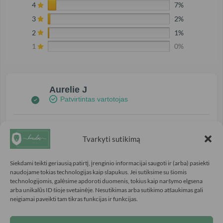
4
7%
3
2%
2
1%
1
0%
Aurelie J
Patvirtintas vartotojas
5/5
Tvarkyti sutikimą
Pati gražiausia spalva!
Siekdami teikti geriausią patirtį, įrenginio informacijai saugoti ir (arba) pasiekti
naudojame tokias technologijas kaip slapukus. Jei sutiksime su šiomis
Prieš 4 mėnesiai
technologijomis, galėsime apdoroti duomenis, tokius kaip naršymo elgsena
arba unikalūs ID šioje svetainėje. Nesutikimas arba sutikimo atšaukimas gali
neigiamai paveikti tam tikras funkcijas ir funkcijas.