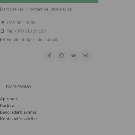
Darbo laikas ir kontaktinė informacija:
I-V 9:00 - 18:00
Tel: +370 615 19 119
Email: info@kreidosliutai.lt
KOMPANIJA
Apie mus
Karjera
Bendradarbiavimas
Kontaktai/rekvizitai