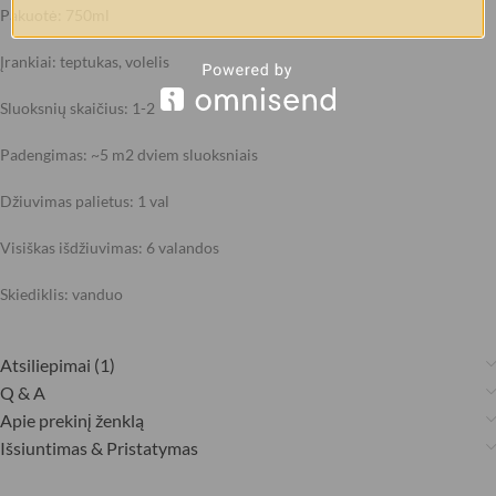
Pakuotė: 750ml
Įrankiai: teptukas, volelis
Sluoksnių skaičius: 1-2
Padengimas: ~5 m2 dviem sluoksniais
Džiuvimas palietus: 1 val
Visiškas išdžiuvimas: 6 valandos
Skiediklis: vanduo
Atsiliepimai (1)
Q & A
Apie prekinį ženklą
Išsiuntimas & Pristatymas