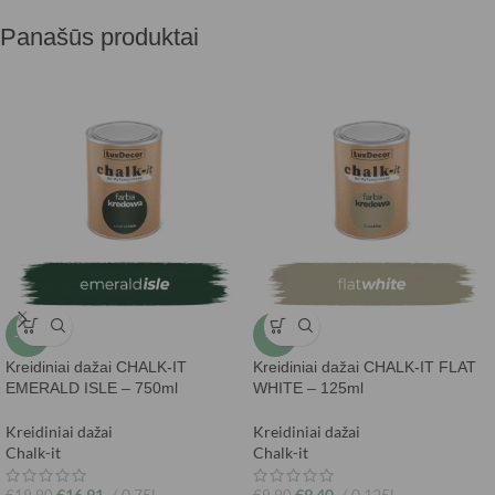
Panašūs produktai
-15%
-5%
Kreidiniai dažai CHALK-IT
Kreidiniai dažai CHALK-IT FLAT
EMERALD ISLE – 750ml
WHITE – 125ml
Kreidiniai dažai
Kreidiniai dažai
Chalk-it
Chalk-it
€
16,91
0,75l
€
9,40
0,125l