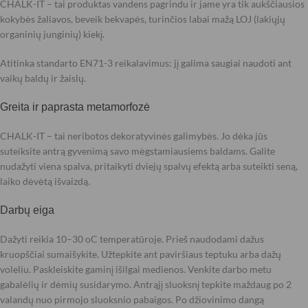
CHALK-IT – tai produktas vandens pagrindu ir jame yra tik aukščiausios
kokybės žaliavos, beveik bekvapės, turinčios labai mažą LOJ (lakiųjų
organinių junginių) kiekį.
Atitinka standarto EN71-3 reikalavimus: jį galima saugiai naudoti ant
vaikų baldų ir žaislų.
Greita ir paprasta metamorfozė
CHALK-IT – tai neribotos dekoratyvinės galimybės. Jo dėka jūs
suteiksite antrą gyvenimą savo mėgstamiausiems baldams. Galite
nudažyti viena spalva, pritaikyti dviejų spalvų efektą arba suteikti seną,
laiko dėvėtą išvaizdą.
Darbų eiga
Dažyti reikia 10–30 oC temperatūroje. Prieš naudodami dažus
kruopščiai sumaišykite. Užtepkite ant paviršiaus teptuku arba dažų
voleliu. Paskleiskite gaminį išilgai medienos. Venkite darbo metu
gabalėlių ir dėmių susidarymo. Antrąjį sluoksnį tepkite maždaug po 2
valandų nuo pirmojo sluoksnio pabaigos. Po džiovinimo dangą