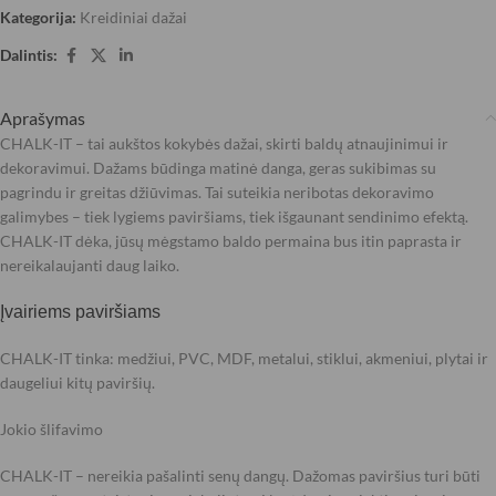
Kategorija:
Kreidiniai dažai
Dalintis:
Aprašymas
CHALK-IT – tai aukštos kokybės dažai, skirti baldų atnaujinimui ir
dekoravimui. Dažams būdinga matinė danga, geras sukibimas su
pagrindu ir greitas džiūvimas. Tai suteikia neribotas dekoravimo
galimybes – tiek lygiems paviršiams, tiek išgaunant sendinimo efektą.
CHALK-IT dėka, jūsų mėgstamo baldo permaina bus itin paprasta ir
nereikalaujanti daug laiko.
Įvairiems paviršiams
CHALK-IT tinka: medžiui, PVC, MDF, metalui, stiklui, akmeniui, plytai ir
daugeliui kitų paviršių.
Jokio šlifavimo
CHALK-IT – nereikia pašalinti senų dangų. Dažomas paviršius turi būti