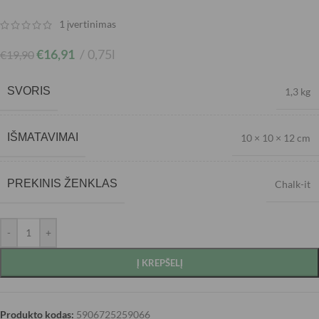
1
įvertinimas
€
16,91
0,75l
€
19,90
SVORIS
1,3 kg
IŠMATAVIMAI
10 × 10 × 12 cm
PREKINIS ŽENKLAS
Chalk-it
-
+
Į KREPŠELĮ
Produkto kodas:
5906725259066