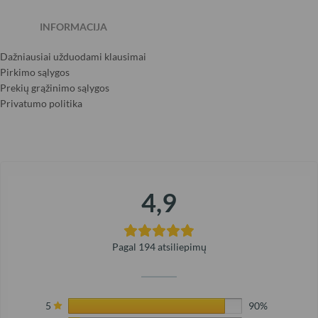
INFORMACIJA
Dažniausiai užduodami klausimai
Pirkimo sąlygos
Prekių grąžinimo sąlygos
Privatumo politika
4,9
Pagal 194 atsiliepimų
5
90%