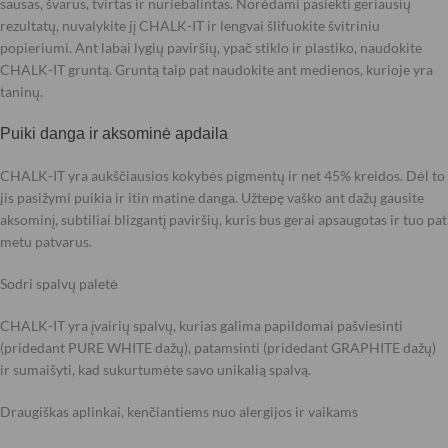
sausas, švarus, tvirtas ir nuriebalintas. Norėdami pasiekti geriausių
rezultatų, nuvalykite jį CHALK-IT ir lengvai šlifuokite švitriniu
popieriumi. Ant labai lygių paviršių, ypač stiklo ir plastiko, naudokite
CHALK-IT gruntą. Gruntą taip pat naudokite ant medienos, kurioje yra
taninų.
Puiki danga ir aksominė apdaila
CHALK-IT yra aukščiausios kokybės pigmentų ir net 45% kreidos. Dėl to
jis pasižymi puikia ir itin matine danga. Užtepę vaško ant dažų gausite
aksominį, subtiliai blizgantį paviršių, kuris bus gerai apsaugotas ir tuo pat
metu patvarus.
Sodri spalvų paletė
CHALK-IT yra įvairių spalvų, kurias galima papildomai pašviesinti
(pridedant PURE WHITE dažų), patamsinti (pridedant GRAPHITE dažų)
ir sumaišyti, kad sukurtumėte savo unikalią spalvą.
Draugiškas aplinkai, kenčiantiems nuo alergijos ir vaikams