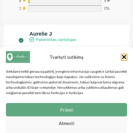
1
0%
Aurelie J
Patvirtintas vartotojas
Tvarkyti sutikimą
5/5
Siekdami teikti geriausią patirtį, įrenginio informacijai saugoti ir (arba) pasiekti
Pati gražiausia spalva!
naudojame tokias technologijas kaip slapukus. Jei sutiksime su šiomis
technologijomis, galėsime apdoroti duomenis, tokius kaip naršymo elgsena
Prieš 4 mėnesiai
arba unikalūs ID šioje svetainėje. Nesutikimas arba sutikimo atšaukimas gali
neigiamai paveikti tam tikras funkcijas ir funkcijas.
Priimti
Atmesti
Bengus, UAB
© 2020-2025. Be
Bengus, UAB
sutikimo draudžiama kopijuoti ir platinti