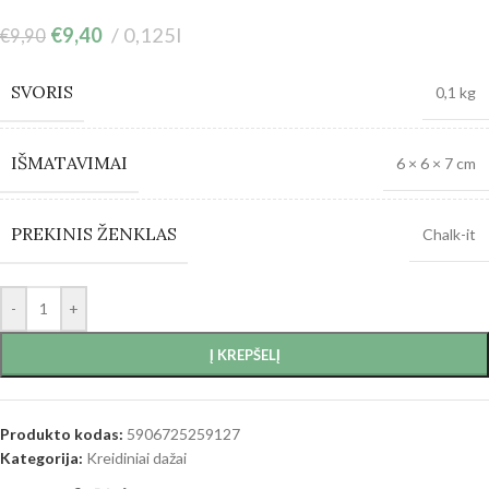
€
9,40
0,125l
€
9,90
SVORIS
0,1 kg
IŠMATAVIMAI
6 × 6 × 7 cm
PREKINIS ŽENKLAS
Chalk-it
-
+
Į KREPŠELĮ
Produkto kodas:
5906725259127
Kategorija:
Kreidiniai dažai