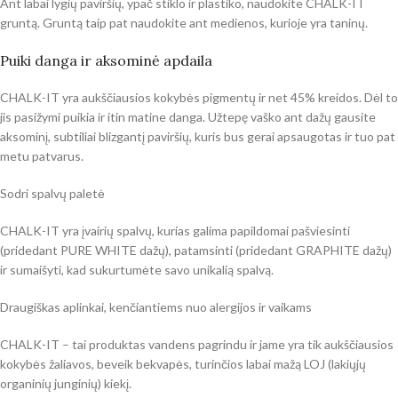
Ant labai lygių paviršių, ypač stiklo ir plastiko, naudokite CHALK-IT
gruntą. Gruntą taip pat naudokite ant medienos, kurioje yra taninų.
Puiki danga ir aksominė apdaila
CHALK-IT yra aukščiausios kokybės pigmentų ir net 45% kreidos. Dėl to
jis pasižymi puikia ir itin matine danga. Užtepę vaško ant dažų gausite
aksominį, subtiliai blizgantį paviršių, kuris bus gerai apsaugotas ir tuo pat
metu patvarus.
Sodri spalvų paletė
CHALK-IT yra įvairių spalvų, kurias galima papildomai pašviesinti
(pridedant PURE WHITE dažų), patamsinti (pridedant GRAPHITE dažų)
ir sumaišyti, kad sukurtumėte savo unikalią spalvą.
Draugiškas aplinkai, kenčiantiems nuo alergijos ir vaikams
CHALK-IT – tai produktas vandens pagrindu ir jame yra tik aukščiausios
kokybės žaliavos, beveik bekvapės, turinčios labai mažą LOJ (lakiųjų
organinių junginių) kiekį.