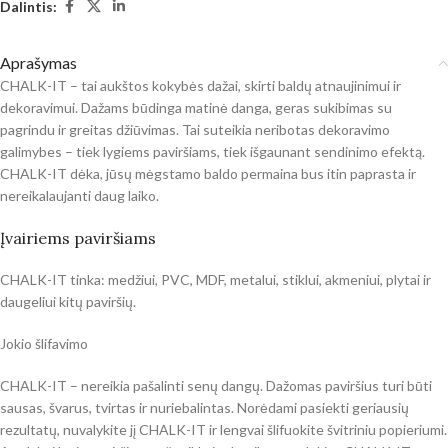
Dalintis:
Aprašymas
CHALK-IT – tai aukštos kokybės dažai, skirti baldų atnaujinimui ir
dekoravimui. Dažams būdinga matinė danga, geras sukibimas su
pagrindu ir greitas džiūvimas. Tai suteikia neribotas dekoravimo
galimybes – tiek lygiems paviršiams, tiek išgaunant sendinimo efektą.
CHALK-IT dėka, jūsų mėgstamo baldo permaina bus itin paprasta ir
nereikalaujanti daug laiko.
Įvairiems paviršiams
CHALK-IT tinka: medžiui, PVC, MDF, metalui, stiklui, akmeniui, plytai ir
daugeliui kitų paviršių.
Jokio šlifavimo
CHALK-IT – nereikia pašalinti senų dangų. Dažomas paviršius turi būti
sausas, švarus, tvirtas ir nuriebalintas. Norėdami pasiekti geriausių
rezultatų, nuvalykite jį CHALK-IT ir lengvai šlifuokite švitriniu popieriumi.