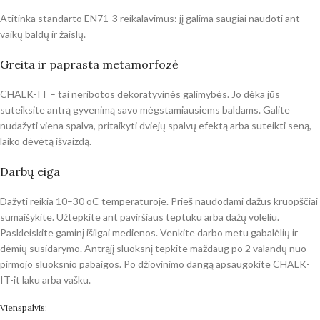
Atitinka standarto EN71-3 reikalavimus: jį galima saugiai naudoti ant
vaikų baldų ir žaislų.
Greita ir paprasta metamorfozė
CHALK-IT – tai neribotos dekoratyvinės galimybės. Jo dėka jūs
suteiksite antrą gyvenimą savo mėgstamiausiems baldams. Galite
nudažyti viena spalva, pritaikyti dviejų spalvų efektą arba suteikti seną,
laiko dėvėtą išvaizdą.
Darbų eiga
Dažyti reikia 10–30 oC temperatūroje. Prieš naudodami dažus kruopščiai
sumaišykite. Užtepkite ant paviršiaus teptuku arba dažų voleliu.
Paskleiskite gaminį išilgai medienos. Venkite darbo metu gabalėlių ir
dėmių susidarymo. Antrąjį sluoksnį tepkite maždaug po 2 valandų nuo
pirmojo sluoksnio pabaigos. Po džiovinimo dangą apsaugokite CHALK-
IT-it laku arba vašku.
Vienspalvis: