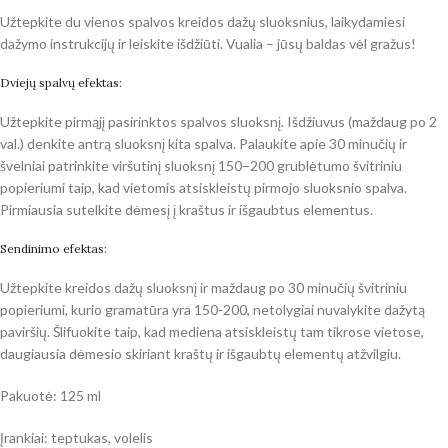
Užtepkite du vienos spalvos kreidos dažų sluoksnius, laikydamiesi
dažymo instrukcijų ir leiskite išdžiūti. Vualia – jūsų baldas vėl gražus!
Dviejų spalvų efektas:
Užtepkite pirmąjį pasirinktos spalvos sluoksnį. Išdžiuvus (maždaug po 2
val.) denkite antrą sluoksnį kita spalva. Palaukite apie 30 minučių ir
švelniai patrinkite viršutinį sluoksnį 150–200 grublėtumo švitriniu
popieriumi taip, kad vietomis atsiskleistų pirmojo sluoksnio spalva.
Pirmiausia sutelkite dėmesį į kraštus ir išgaubtus elementus.
Sendinimo efektas:
Užtepkite kreidos dažų sluoksnį ir maždaug po 30 minučių švitriniu
popieriumi, kurio gramatūra yra 150-200, netolygiai nuvalykite dažytą
paviršių. Šlifuokite taip, kad mediena atsiskleistų tam tikrose vietose,
daugiausia dėmesio skiriant kraštų ir išgaubtų elementų atžvilgiu.
Pakuotė: 125 ml
Įrankiai: teptukas, volelis