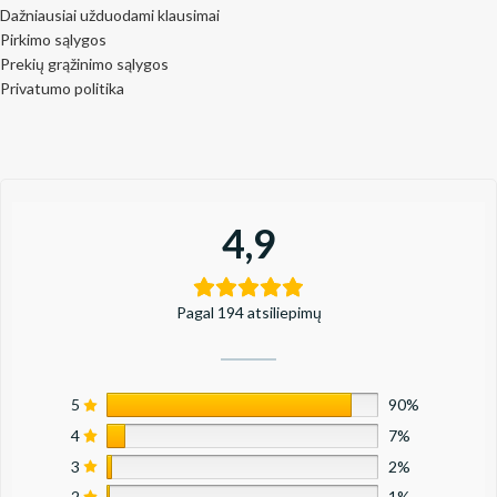
Dažniausiai užduodami klausimai
Pirkimo sąlygos
Prekių grąžinimo sąlygos
Privatumo politika
4,9
Pagal 194 atsiliepimų
5
90%
4
7%
3
2%
2
1%