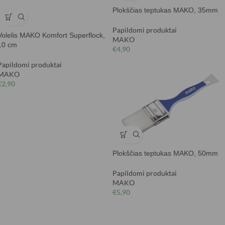
Plokščias teptukas MAKO, 35mm
Papildomi produktai
Volelis MAKO Komfort Superflock,
MAKO
10 cm
€
4,90
Papildomi produktai
MAKO
€
2,90
Plokščias teptukas MAKO, 50mm
Papildomi produktai
MAKO
€
5,90