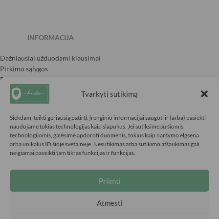
INFORMACIJA
Dažniausiai užduodami klausimai
Pirkimo sąlygos
Prekių grąžinimo sąlygos
Privatumo politika
Tvarkyti sutikimą
Siekdami teikti geriausią patirtį, įrenginio informacijai saugoti ir (arba) pasiekti
naudojame tokias technologijas kaip slapukus. Jei sutiksime su šiomis
technologijomis, galėsime apdoroti duomenis, tokius kaip naršymo elgsena
arba unikalūs ID šioje svetainėje. Nesutikimas arba sutikimo atšaukimas gali
4,9
neigiamai paveikti tam tikras funkcijas ir funkcijas.
Priimti
Pagal 194 atsiliepimų
Atmesti