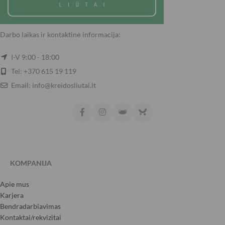
Darbo laikas ir kontaktinė informacija:
I-V 9:00 - 18:00
Tel: +370 615 19 119
Email: info@kreidosliutai.lt
KOMPANIJA
Apie mus
Karjera
Bendradarbiavimas
Kontaktai/rekvizitai