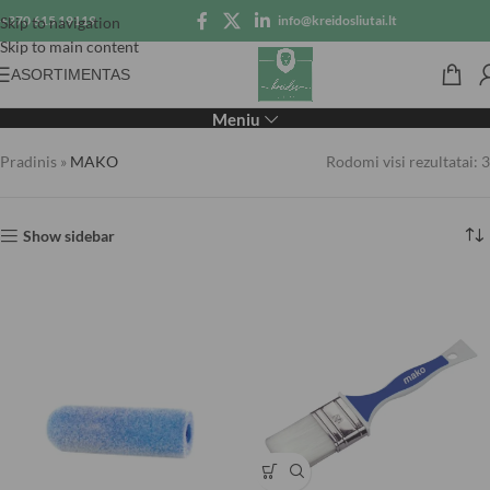
+370 615 19119
info@kreidosliutai.lt
Skip to navigation
Skip to main content
ASORTIMENTAS
MAKO
Meniu
Pradinis
»
MAKO
Rodomi visi rezultatai: 3
Show sidebar