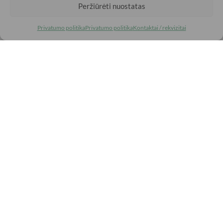
Peržiūrėti nuostatas
5
90%
4
7%
Privatumo politika
Privatumo politika
Kontaktai / rekvizitai
3
2%
2
1%
1
0%
Aurelie J
Patvirtintas vartotojas
5/5
Pati gražiausia spalva!
Prieš 4 mėnesiai