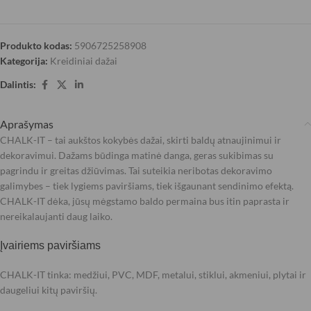
Produkto kodas:
5906725258908
Kategorija:
Kreidiniai dažai
Dalintis:
Aprašymas
CHALK-IT – tai aukštos kokybės dažai, skirti baldų atnaujinimui ir
dekoravimui. Dažams būdinga matinė danga, geras sukibimas su
pagrindu ir greitas džiūvimas. Tai suteikia neribotas dekoravimo
galimybes – tiek lygiems paviršiams, tiek išgaunant sendinimo efektą.
CHALK-IT dėka, jūsų mėgstamo baldo permaina bus itin paprasta ir
nereikalaujanti daug laiko.
Įvairiems paviršiams
CHALK-IT tinka: medžiui, PVC, MDF, metalui, stiklui, akmeniui, plytai ir
daugeliui kitų paviršių.