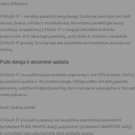
Jokio šlifavimo
CHALK-IT – nereikia pašalinti senų dangų. Dažomas paviršius turi būti
sausas, švarus, tvirtas ir nuriebalintas. Norėdami pasiekti geriausių
rezultatų, nuvalykite jį CHALK-IT ir lengvai šlifuokite švitriniu
popieriumi. Ant labai lygių paviršių, ypač stiklo ir plastiko, naudokite
CHALK-IT gruntą. Gruntą taip pat naudokite ant medienos, kurioje yra
taninų.
Puiki danga ir aksominė apdaila
CHALK-IT yra aukščiausios kokybės pigmentų ir net 45% kreidos. Dėl to
jis pasižymi puikia ir itin matine danga. Užtepę vaško ant dažų gausite
aksominį, subtiliai blizgantį paviršių, kuris bus gerai apsaugotas ir tuo pat
metu patvarus.
Sodri spalvų paletė
CHALK-IT yra įvairių spalvų, kurias galima papildomai pašviesinti
(pridedant PURE WHITE dažų), patamsinti (pridedant GRAPHITE dažų)
ir sumaišyti, kad sukurtumėte savo unikalią spalvą.