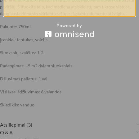
paviršių. Šlifuokite taip, kad mediena atsiskleistų tam tikrose vietose,
daugiausia dėmesio skiriant kraštų ir išgaubtų elementų atžvilgiu.
Pakuotė: 750ml
Įrankiai: teptukas, volelis
Sluoksnių skaičius: 1-2
Padengimas: ~5 m2 dviem sluoksniais
Džiuvimas palietus: 1 val
Visiškas išdžiuvimas: 6 valandos
Skiediklis: vanduo
Atsiliepimai (3)
Q & A