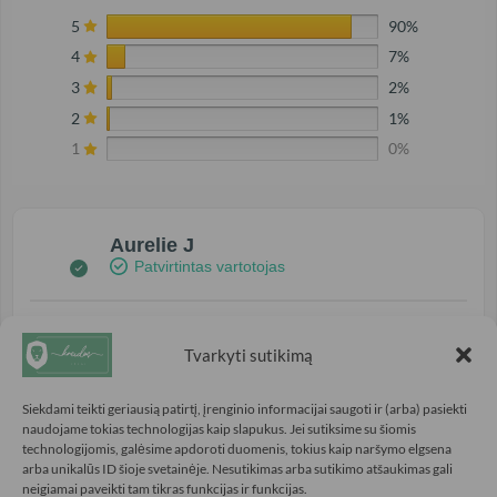
5
90%
4
7%
3
2%
2
1%
1
0%
Aurelie J
Patvirtintas vartotojas
5/5
Tvarkyti sutikimą
Pati gražiausia spalva!
Siekdami teikti geriausią patirtį, įrenginio informacijai saugoti ir (arba) pasiekti
naudojame tokias technologijas kaip slapukus. Jei sutiksime su šiomis
Prieš 4 mėnesiai
technologijomis, galėsime apdoroti duomenis, tokius kaip naršymo elgsena
arba unikalūs ID šioje svetainėje. Nesutikimas arba sutikimo atšaukimas gali
neigiamai paveikti tam tikras funkcijas ir funkcijas.