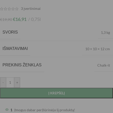
3
įvertinimai
€
16,91
0,75l
€
19,90
SVORIS
1,3 kg
IŠMATAVIMAI
10 × 10 × 12 cm
PREKINIS ŽENKLAS
Chalk-it
-
+
Į KREPŠELĮ
1
žmogus dabar peržiūrinėja šį produktą!