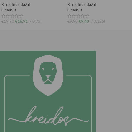
Kreidiniai dažai
Kreidiniai dažai
Chalk-it
Chalk-it
€
16,91
0,75l
€
9,40
0,125l
€
19,90
€
9,90