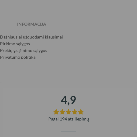
INFORMACIJA
Dažniausiai užduodami klausimai
Pirkimo sąlygos
Prekių grąžinimo sąlygos
Privatumo politika
4,9
Pagal 194 atsiliepimų