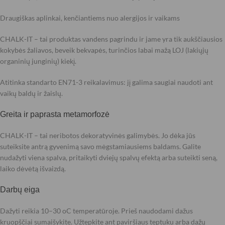
Draugiškas aplinkai, kenčiantiems nuo alergijos ir vaikams
CHALK-IT – tai produktas vandens pagrindu ir jame yra tik aukščiausios
kokybės žaliavos, beveik bekvapės, turinčios labai mažą LOJ (lakiųjų
organinių junginių) kiekį.
Atitinka standarto EN71-3 reikalavimus: jį galima saugiai naudoti ant
vaikų baldų ir žaislų.
Greita ir paprasta metamorfozė
CHALK-IT – tai neribotos dekoratyvinės galimybės. Jo dėka jūs
suteiksite antrą gyvenimą savo mėgstamiausiems baldams. Galite
nudažyti viena spalva, pritaikyti dviejų spalvų efektą arba suteikti seną,
laiko dėvėtą išvaizdą.
Darbų eiga
Dažyti reikia 10–30 oC temperatūroje. Prieš naudodami dažus
kruopščiai sumaišykite. Užtepkite ant paviršiaus teptuku arba dažų